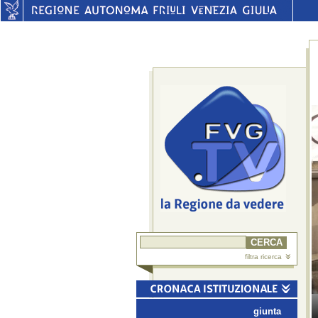
filtra ricerca
giunta