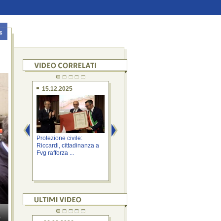
6
15.12.2025
03.08.2026
2
Protezione civile:
Protezione civile:
Mal
Riccardi, cittadinanza a
Riccardi, rogo Padriciano
mln
Fvg rafforza ...
non più critico
sicu