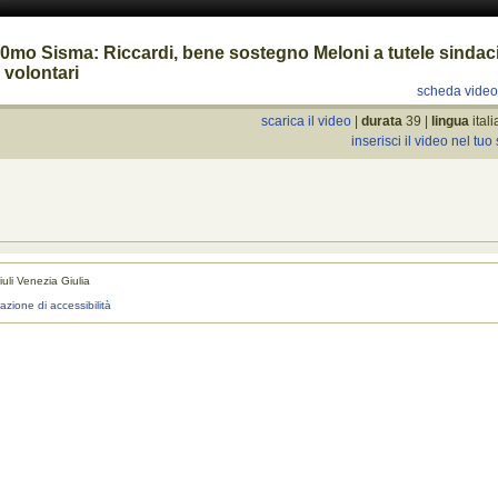
0mo Sisma: Riccardi, bene sostegno Meloni a tutele sindac
 volontari
scheda vide
scarica il video
|
durata
39 |
lingua
ital
inserisci il video nel tuo 
uli Venezia Giulia
realizza
razione di accessibilità