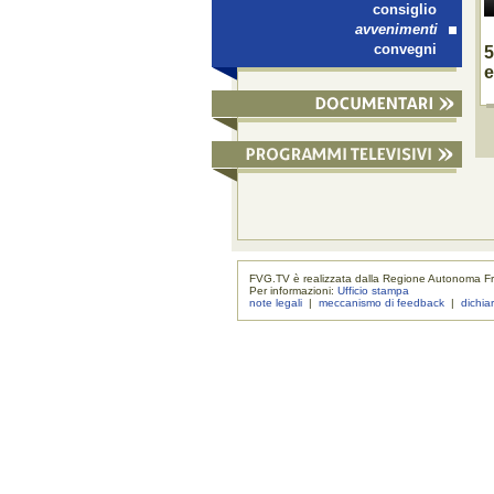
consiglio
avvenimenti
convegni
5
e
FVG.TV è realizzata dalla Regione Autonoma Fri
Per informazioni:
Ufficio stampa
note legali
|
meccanismo di feedback
|
dichia