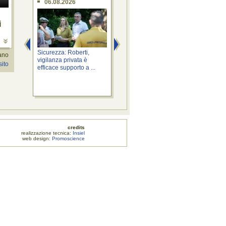
06.08.2026
06.08.2026
0
i
o
Sicurezza: Roberti,
Territorio: Bini, "Io sono
Even
iano
vigilanza privata è
Fvg" nell'area di servizio
l'It
sito
efficace supporto a ...
...
...
credits
zione tecnica:
Insiel
web design:
Promoscience