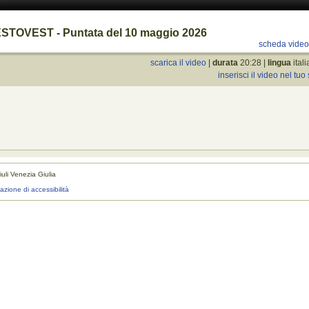
STOVEST - Puntata del 10 maggio 2026
scheda vide
scarica il video
|
durata
20:28 |
lingua
ital
inserisci il video nel tuo 
uli Venezia Giulia
realizza
razione di accessibilità