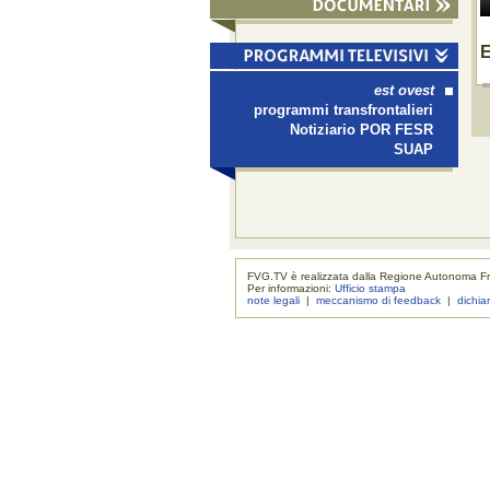
E
est ovest
programmi transfrontalieri
Notiziario POR FESR
SUAP
FVG.TV è realizzata dalla Regione Autonoma Fri
Per informazioni:
Ufficio stampa
note legali
|
meccanismo di feedback
|
dichia