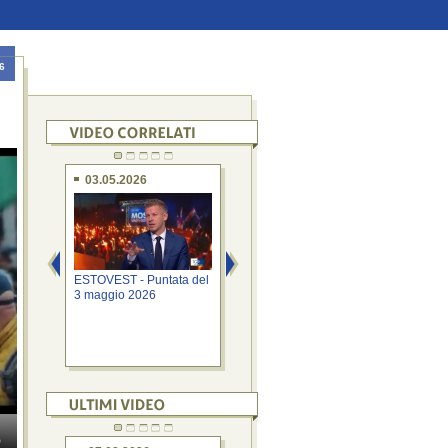
6
03.05.2026
30.04.2023
0
ESTOVEST - Puntata del
ESTOVEST - Puntata del
EST
3 maggio 2026
30 aprile 2023
4 d