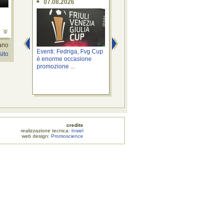
07.08.2026
07.08.2026
0
o
iano
Eventi: Fedriga, Fvg Cup
Province: Roberti, al via
Viab
sito
è enorme occasione
Cabina di regia per
pis
promozione ...
riordino ...
oper
credits
zione tecnica:
Insiel
web design:
Promoscience