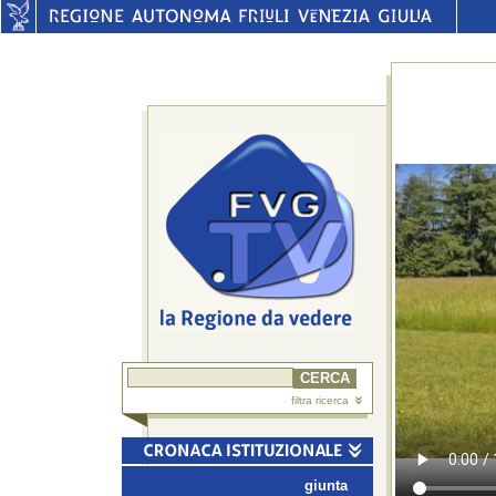
filtra ricerca
giunta