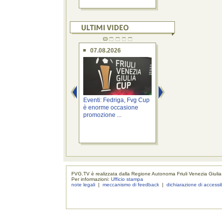
07.08.2026
07.08.2026
Eventi: Fedriga, Fvg Cup
Province: Roberti, a
è enorme occasione
Cabina di regia pe
promozione ...
riordino ...
FVG.TV è realizzata dalla Regione Autonoma Friuli Venezia Giulia
Per informazioni:
Ufficio stampa
note legali
|
meccanismo di feedback
|
dichiarazione di accessib
realizzaz