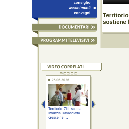
consiglio
avvenimenti
convegni
Territorio
sostiene 
25.06.2026
09.05.2026
Territorio: Zilli, scuola
50° Sisma: Zilli, to
infanzia Ravascletto
infopoint narrano s
cresce nel ...
comunità ...