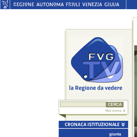
filtra ricerca
giunta