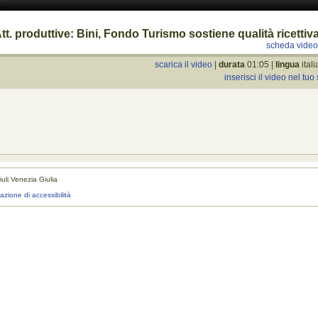
tt. produttive: Bini, Fondo Turismo sostiene qualità ricettiv
scheda vide
scarica il video
|
durata
01:05 |
lingua
ital
inserisci il video nel tuo 
uli Venezia Giulia
realizza
razione di accessibilità