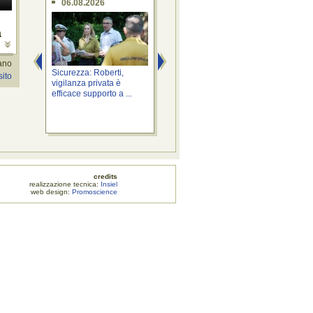
06.08.2026
06.08.2026
0
a
o
iano
Sicurezza: Roberti,
Territorio: Bini, "Io sono
Even
sito
vigilanza privata è
Fvg" nell'area di servizio
l'It
efficace supporto a ...
...
...
credits
zione tecnica:
Insiel
web design:
Promoscience