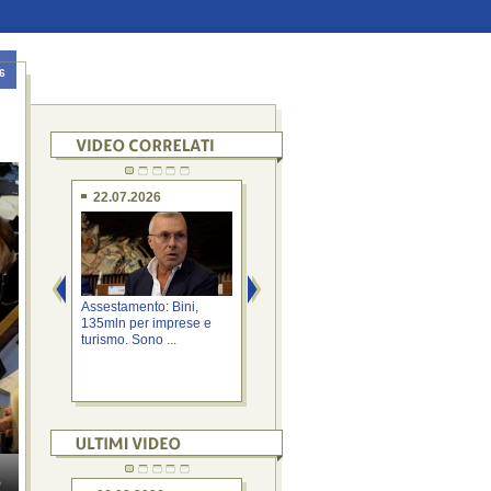
6
22.07.2026
13.07.2026
1
Assestamento: Bini,
Assestamento: Bini, altri
Com
135mln per imprese e
15,6 mln per attività
rist
turismo. Sono ...
produttive ...
trai