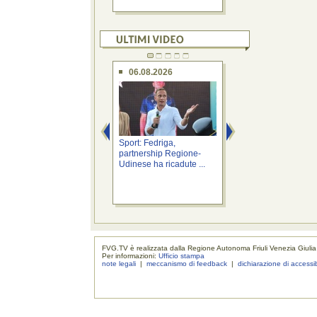
06.08.2026
06.08.2026
Sport: Fedriga,
Sicurezza: Roberti,
partnership Regione-
vigilanza privata è
Udinese ha ricadute ...
efficace supporto a 
FVG.TV è realizzata dalla Regione Autonoma Friuli Venezia Giulia
Per informazioni:
Ufficio stampa
note legali
|
meccanismo di feedback
|
dichiarazione di accessib
realizzaz