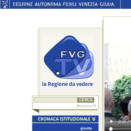
filtra ricerca
giunta