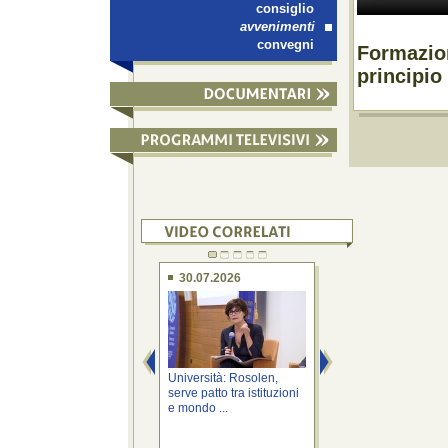
consiglio
avvenimenti
convegni
Formazio
principio
30.07.2026
20.07.2026
Università: Rosolen,
ITS: Rosolen, FVG 
serve patto tra istituzioni
vertici nazionali p
e mondo ...
...