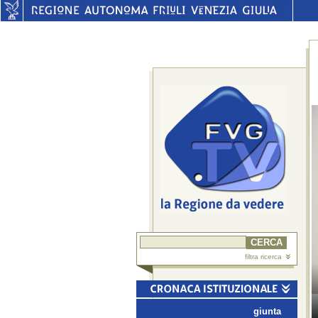
filtra ricerca
giunta