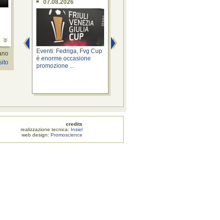
07.08.2026
07.08.2026
0
o
Eventi: Fedriga, Fvg Cup
Province: Roberti, al via
Viab
iano
è enorme occasione
Cabina di regia per
pis
sito
promozione ...
riordino ...
oper
credits
zione tecnica:
Insiel
web design:
Promoscience