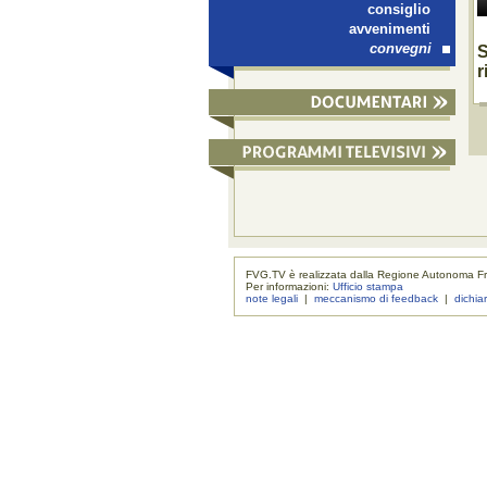
consiglio
avvenimenti
convegni
S
r
FVG.TV è realizzata dalla Regione Autonoma Fri
Per informazioni:
Ufficio stampa
note legali
|
meccanismo di feedback
|
dichia