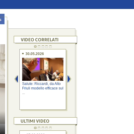
6
30.05.2026
18.03.2026
2
Salute: Riccardi, da Alto
Disabilità: Riccardi,
Disa
Friuli modello efficace sul
donazione Rotary
173 
...
rafforza servizi ...
cond