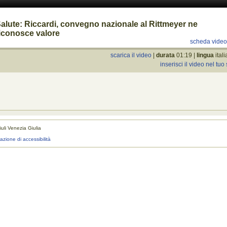
alute: Riccardi, convegno nazionale al Rittmeyer ne
iconosce valore
scheda vide
scarica il video
|
durata
01:19 |
lingua
ital
inserisci il video nel tuo 
uli Venezia Giulia
realizza
razione di accessibilità