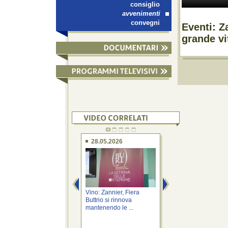
consiglio
avvenimenti
convegni
Eventi: Z
grande vi
28.05.2026
11.03.2019
Vino: Zannier, Fiera
Vino: Zannier,Fest
Buttrio si rinnova
Bertiolo contribuis
mantenendo le ...
innalzare ...