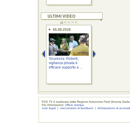
06.08.2026
06.08.2026
Sicurezza: Roberti,
Territorio: Bini, "Io
vigilanza privata è
Fvg" nell'area di se
efficace supporto a ...
...
FVG.TV è realizzata dalla Regione Autonoma Friuli Venezia Giulia
Per informazioni:
Ufficio stampa
note legali
|
meccanismo di feedback
|
dichiarazione di accessib
realizzaz