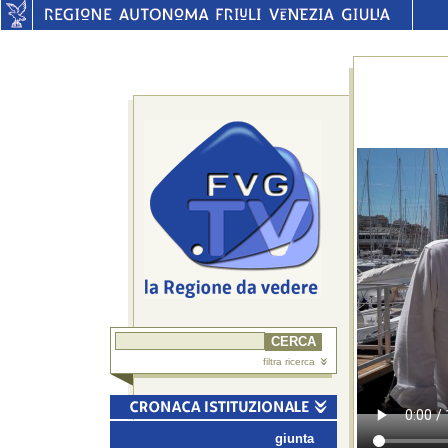
filtra ricerca
giunta