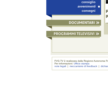
consiglio
avvenimenti
convegni
P
p
FVG.TV è realizzata dalla Regione Autonoma Fri
Per informazioni:
Ufficio stampa
note legali
|
meccanismo di feedback
|
dichia