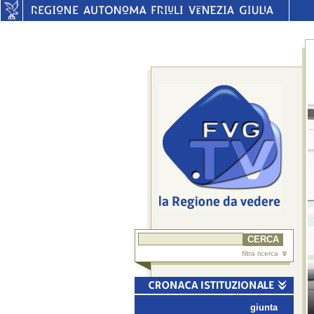
filtra ricerca
giunta