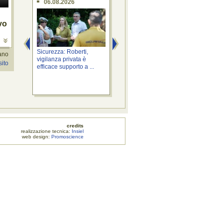
06.08.2026
06.08.2026
0
vo
o
Sicurezza: Roberti,
Territorio: Bini, "Io sono
Even
iano
vigilanza privata è
Fvg" nell'area di servizio
l'It
sito
efficace supporto a ...
...
...
credits
zione tecnica:
Insiel
web design:
Promoscience