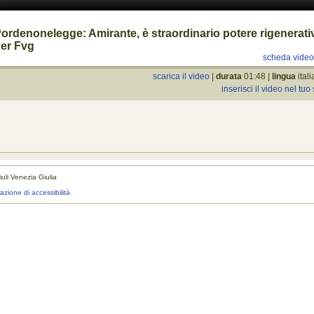
ordenonelegge: Amirante, è straordinario potere rigenerati
er Fvg
scheda vide
scarica il video
|
durata
01:48 |
lingua
ital
inserisci il video nel tuo 
uli Venezia Giulia
realizza
razione di accessibilità