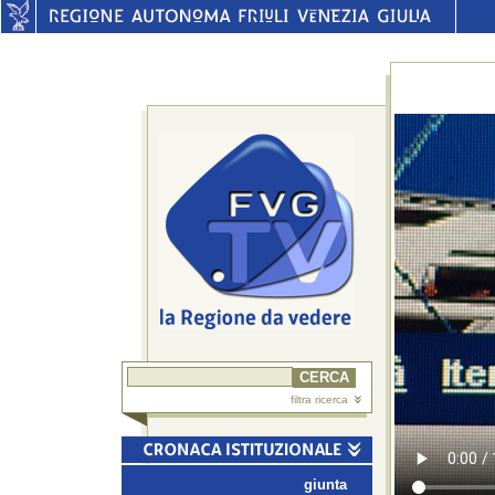
filtra ricerca
giunta