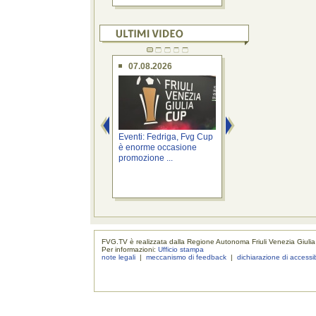
07.08.2026
07.08.2026
Eventi: Fedriga, Fvg Cup
Province: Roberti, a
è enorme occasione
Cabina di regia pe
promozione ...
riordino ...
FVG.TV è realizzata dalla Regione Autonoma Friuli Venezia Giulia
Per informazioni:
Ufficio stampa
note legali
|
meccanismo di feedback
|
dichiarazione di accessib
realizzaz