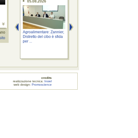
05.08.2026
05.08.2026
0
o
Agroalimentare: Zannier,
Sicurezza: Roberti, nuovi
Salu
iano
Distretto del cibo è sfida
agenti Polizia rafforzano
Pal
sito
per ...
difesa ...
lung
credits
zione tecnica:
Insiel
web design:
Promoscience