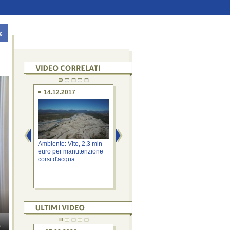
6
14.12.2017
11.09.2017
0
Ambiente: Vito, 2,3 mln
Ambiente: Serracchiani,
Serr
euro per manutenzione
storico sblocco fondi
Cont
corsi d'acqua
sicurezza ...
Nati