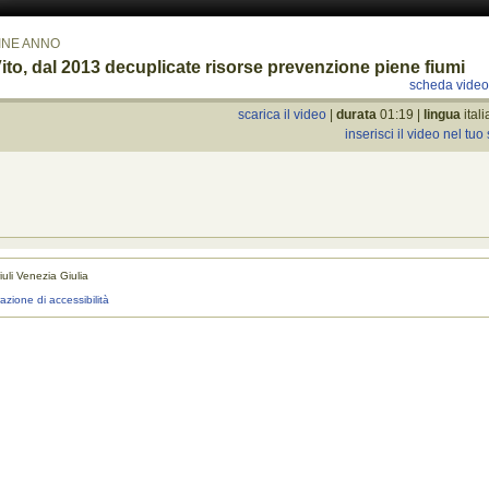
INE ANNO
ito, dal 2013 decuplicate risorse prevenzione piene fiumi
scheda vide
scarica il video
|
durata
01:19 |
lingua
ital
inserisci il video nel tuo 
uli Venezia Giulia
realizza
razione di accessibilità