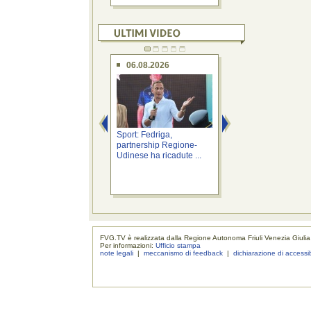
06.08.2026
06.08.2026
Sport: Fedriga,
Sicurezza: Roberti,
partnership Regione-
vigilanza privata è
Udinese ha ricadute ...
efficace supporto a 
FVG.TV è realizzata dalla Regione Autonoma Friuli Venezia Giulia
Per informazioni:
Ufficio stampa
note legali
|
meccanismo di feedback
|
dichiarazione di accessib
realizzaz