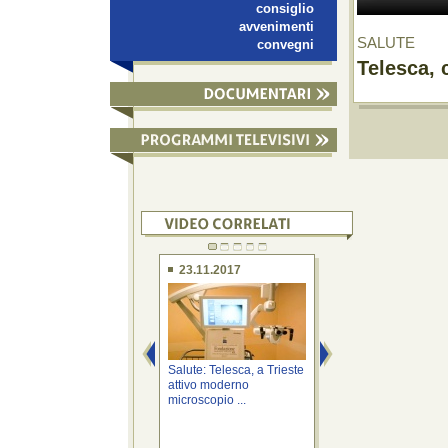
consiglio
avvenimenti
SALUTE
convegni
Telesca, 
23.11.2017
29.09.2017
Salute: Telesca, a Trieste
Salute: Serrachiani
attivo moderno
Trieste nuova RM 
microscopio ...
presto anche ...