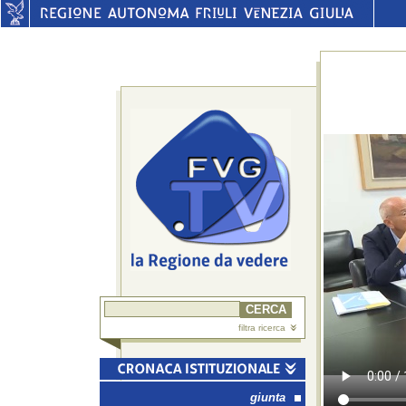
filtra ricerca
giunta