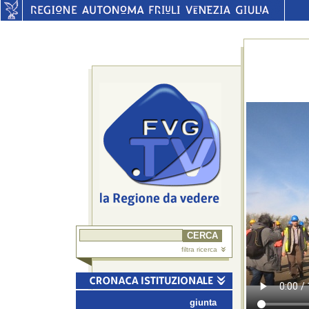
filtra ricerca
giunta