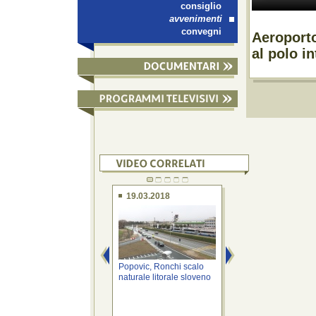
consiglio
avvenimenti
convegni
Aeroporto
al polo i
19.03.2018
19.03.2018
Popovic, Ronchi scalo
Gentile, polo inte
naturale litorale sloveno
Ronchi opera reco