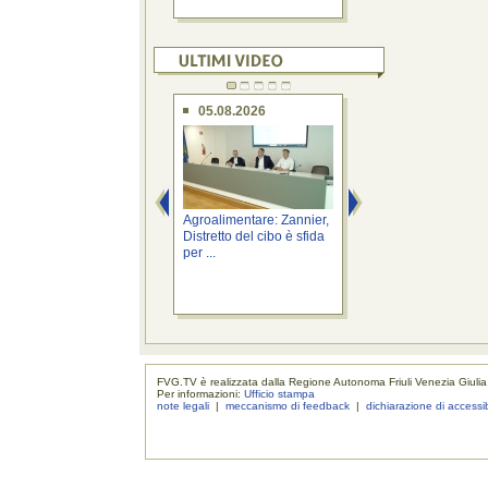
05.08.2026
05.08.2026
Agroalimentare: Zannier,
Sicurezza: Roberti,
Distretto del cibo è sfida
agenti Polizia raff
per ...
difesa ...
FVG.TV è realizzata dalla Regione Autonoma Friuli Venezia Giulia
Per informazioni:
Ufficio stampa
note legali
|
meccanismo di feedback
|
dichiarazione di accessib
realizzaz