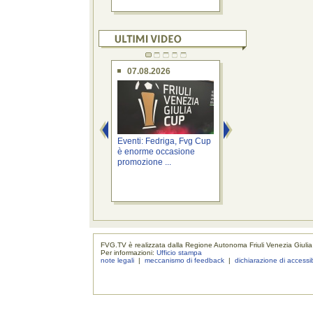
07.08.2026
07.08.2026
Eventi: Fedriga, Fvg Cup
Province: Roberti, a
è enorme occasione
Cabina di regia pe
promozione ...
riordino ...
FVG.TV è realizzata dalla Regione Autonoma Friuli Venezia Giulia
Per informazioni:
Ufficio stampa
note legali
|
meccanismo di feedback
|
dichiarazione di accessib
realizzaz