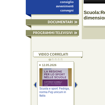
consiglio
avvenimenti
convegni
Scuola:Ro
dimensio
12.05.2026
02.12.2025
Scuola e sport: Fedriga,
Istruzione: Rosolen
norma Fvg unicum in
sostegno Fondazio
Italia
rafforza misure ...