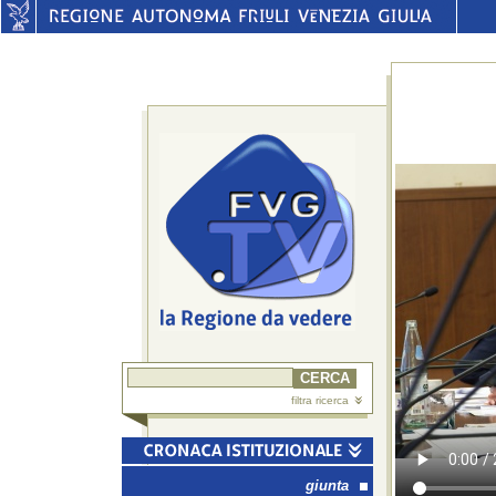
filtra ricerca
giunta