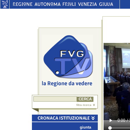
filtra ricerca
giunta