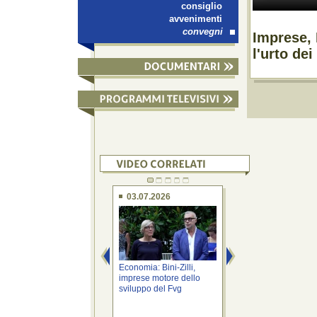
consiglio
avvenimenti
convegni
Imprese, 
l'urto dei
03.07.2026
03.07.2026
Economia: Bini-Zilli,
Imprese: Bini, risto
imprese motore dello
14,4 mln per aume
sviluppo del Fvg
costi ...