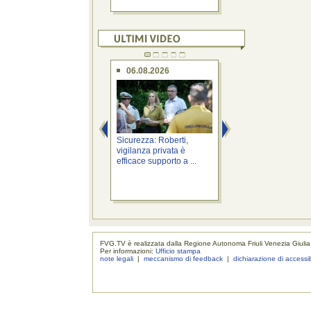
06.08.2026
06.08.2026
Sicurezza: Roberti,
Territorio: Bini, "Io
vigilanza privata è
Fvg" nell'area di se
efficace supporto a ...
...
FVG.TV è realizzata dalla Regione Autonoma Friuli Venezia Giulia
Per informazioni:
Ufficio stampa
note legali
|
meccanismo di feedback
|
dichiarazione di accessib
realizzaz