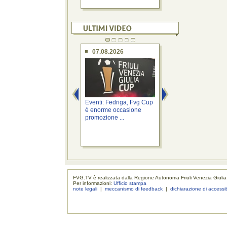
07.08.2026
07.08.2026
Eventi: Fedriga, Fvg Cup
Province: Roberti, a
è enorme occasione
Cabina di regia pe
promozione ...
riordino ...
FVG.TV è realizzata dalla Regione Autonoma Friuli Venezia Giulia
Per informazioni:
Ufficio stampa
note legali
|
meccanismo di feedback
|
dichiarazione di accessib
realizzaz