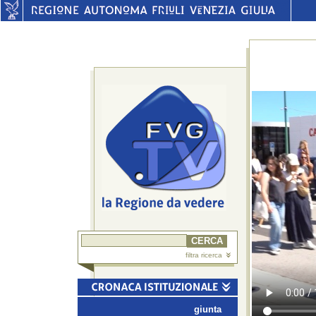
filtra ricerca
giunta