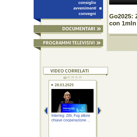
consiglio
avvenimenti
convegni
Go2025: Z
con 1mln 
28.03.2025
26.03.2025
Interreg: Zilli, Fvg attore
Interreg Go!: Zilli,
chiave cooperazione ...
strategico aprire c
giovani evento ...