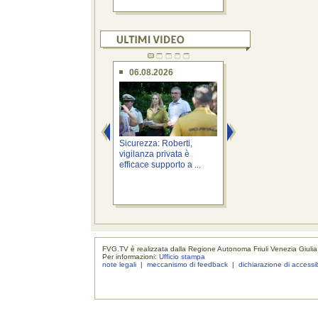
06.08.2026
06.08.2026
Sicurezza: Roberti,
Territorio: Bini, "Io
vigilanza privata è
Fvg" nell'area di se
efficace supporto a ...
...
FVG.TV è realizzata dalla Regione Autonoma Friuli Venezia Giulia
Per informazioni:
Ufficio stampa
note legali
|
meccanismo di feedback
|
dichiarazione di accessib
realizzaz