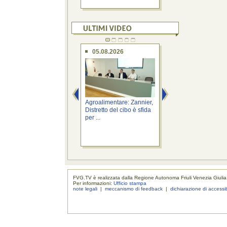
05.08.2026
05.08.2026
Agroalimentare: Zannier,
Sicurezza: Roberti,
Distretto del cibo è sfida
agenti Polizia raff
per ...
difesa ...
FVG.TV è realizzata dalla Regione Autonoma Friuli Venezia Giulia
Per informazioni:
Ufficio stampa
note legali
|
meccanismo di feedback
|
dichiarazione di accessib
realizzaz