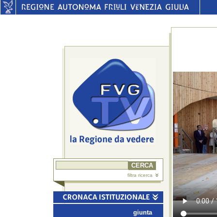
filtra ricerca
giunta