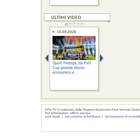
10.08.2026
10.08.2026
Sport: Fedriga, da FVG
Dove batte il cuore
Cup grande ritorno
consiglieri del FVG
economico e ...
Episodio 9. ...
FVG.TV è realizzata dalla Regione Autonoma Friuli Venezia Giulia
Per informazioni:
Ufficio stampa
note legali
|
meccanismo di feedback
|
dichiarazione di accessib
realizzaz