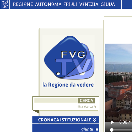
filtra ricerca
giunta