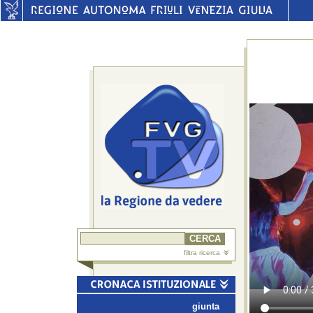
filtra ricerca
giunta