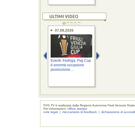
07.08.2026
07.08.2026
Eventi: Fedriga, Fvg Cup
Province: Roberti, a
è enorme occasione
Cabina di regia pe
promozione ...
riordino ...
FVG.TV è realizzata dalla Regione Autonoma Friuli Venezia Giulia
Per informazioni:
Ufficio stampa
note legali
|
meccanismo di feedback
|
dichiarazione di accessib
realizzaz