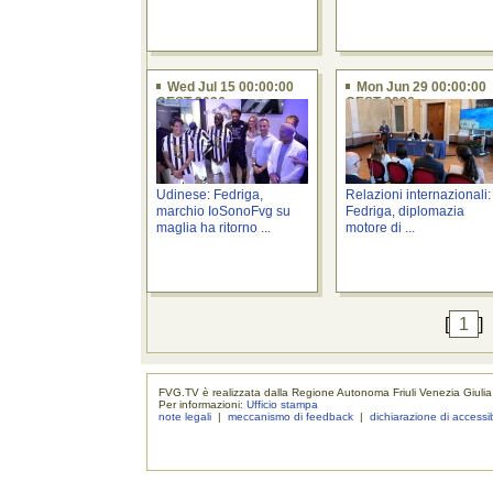
Wed Jul 15 00:00:00
Mon Jun 29 00:00:00
CEST 2026
CEST 2026
Udinese: Fedriga,
Relazioni internazionali:
marchio IoSonoFvg su
Fedriga, diplomazia
maglia ha ritorno ...
motore di ...
[
1
]
FVG.TV è realizzata dalla Regione Autonoma Friuli Venezia Giulia
Per informazioni:
Ufficio stampa
note legali
|
meccanismo di feedback
|
dichiarazione di accessib
realizzaz