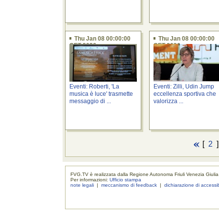
Thu Jan 08 00:00:00
Thu Jan 08 00:00:00
CET 2026
CET 2026
Eventi: Roberti, 'La
Eventi: Zilli, Udin Jump
musica è luce' trasmette
eccellenza sportiva che
messaggio di ...
valorizza ...
[
2
FVG.TV è realizzata dalla Regione Autonoma Friuli Venezia Giulia
Per informazioni:
Ufficio stampa
note legali
|
meccanismo di feedback
|
dichiarazione di accessib
realizzaz