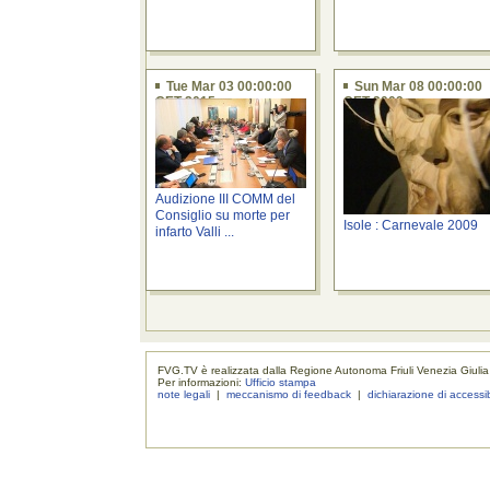
Tue Mar 03 00:00:00
Sun Mar 08 00:00:00
CET 2015
CET 2009
Audizione III COMM del
Consiglio su morte per
Isole : Carnevale 2009
infarto Valli ...
FVG.TV è realizzata dalla Regione Autonoma Friuli Venezia Giulia
Per informazioni:
Ufficio stampa
note legali
|
meccanismo di feedback
|
dichiarazione di accessib
realizzaz