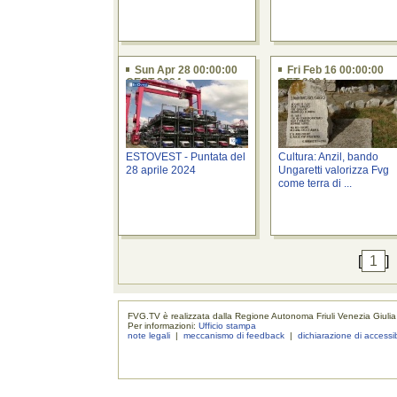
Sun Apr 28 00:00:00
Fri Feb 16 00:00:00
CEST 2024
CET 2024
ESTOVEST - Puntata del
Cultura: Anzil, bando
28 aprile 2024
Ungaretti valorizza Fvg
come terra di ...
[
1
]
FVG.TV è realizzata dalla Regione Autonoma Friuli Venezia Giulia
Per informazioni:
Ufficio stampa
note legali
|
meccanismo di feedback
|
dichiarazione di accessib
realizzaz