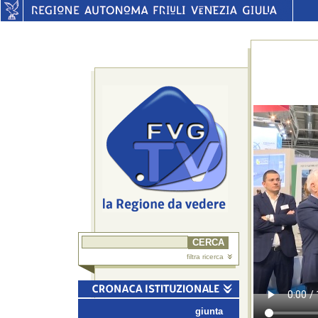
filtra ricerca
giunta