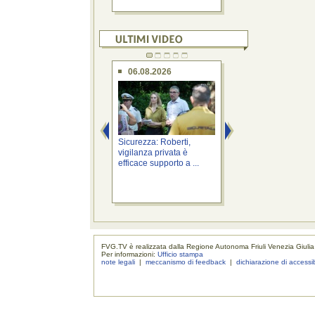
06.08.2026
06.08.2026
Sicurezza: Roberti,
Territorio: Bini, "Io
vigilanza privata è
Fvg" nell'area di se
efficace supporto a ...
...
FVG.TV è realizzata dalla Regione Autonoma Friuli Venezia Giulia
Per informazioni:
Ufficio stampa
note legali
|
meccanismo di feedback
|
dichiarazione di accessib
realizzaz