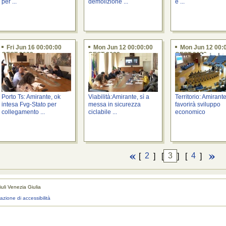
per ...
demolizione ...
e ...
Fri Jun 16 00:00:00
Mon Jun 12 00:00:00
Mon Jun 12 00:
CEST 2023
CEST 2023
CEST 2023
Porto Ts: Amirante, ok
Viabilità:Amirante, sì a
Territorio: Amirante
intesa Fvg-Stato per
messa in sicurezza
favorirà sviluppo
collegamento ...
ciclabile ...
economico
[
2
] [
3
] [
4
]
uli Venezia Giulia
realizza
razione di accessibilità