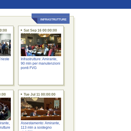
INFRASTRUTTURE
00:00
Sat Sep 16 00:00:00
CEST 2023
rieste
Infrastrutture: Amirante,
90 mln per manutenzioni
ponti FVG
0:00
Tue Jul 11 00:00:00
CEST 2023
rante,
Assestamento: Amirante,
rutture
113 mln a sostegno