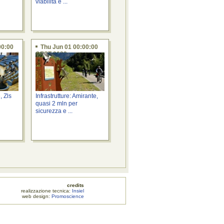
viabilità e ...
00:00
Thu Jun 01 00:00:00
CEST 2023
, Zls
Infrastrutture: Amirante,
quasi 2 mln per
sicurezza e ...
credits
zione tecnica:
Insiel
web design:
Promoscience