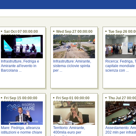
Sat Oct 07 00:00:00
Wed Sep 27 00:00:00
Tue Sep 26 00:
CEST 2023
CEST 2023
CEST 2023
Infrastrutture, Fedriga e
Infrastrutture: Amirante,
Ricerca: Fedriga, T
Amirante all'evento in
sistema ciclovie spinta
capitale mondiale
Barcolana ...
per ...
scienza con ...
Fri Sep 15 00:00:00
Fri Sep 01 00:00:00
Thu Jul 27 00:0
CEST 2023
CEST 2023
CEST 2023
Mare: Fedriga, alleanza
Territorio: Amirante,
Assestamento: Ami
istituzioni e norme chiare
400mila euro per
202 mln per infrast